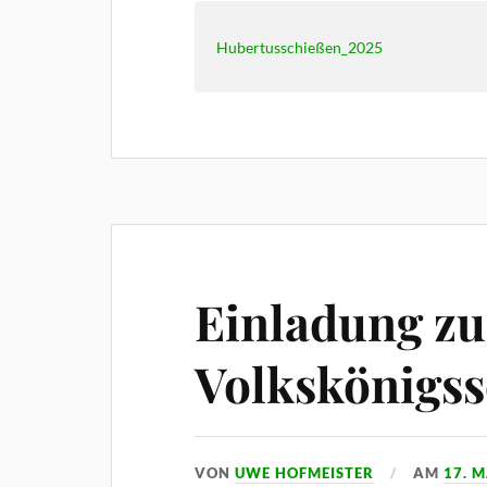
Hubertusschießen_2025
Einladung z
Volkskönigs
VON
UWE HOFMEISTER
AM
17. M