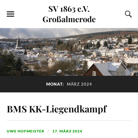
SV 1863 e.V.
Großalmerode
MONAT:
MÄRZ 2024
BMS KK-Liegendkampf
UWE HOFMEISTER
17. MÄRZ 2024