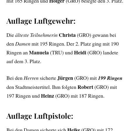
Holger
mit 165 Ringen und
(GRO) belegte den 3. Platz.
Auflage Luftgewehr:
Christa
Die
älteste Teilnehmerin
(GRO) gewann bei
den
Damen
mit 195 Ringen. Der 2. Platz ging mit 190
Manuela
Heidi
Ringen an
(TRU) und
(GRO) landete
auf dem 3. Platz.
Jürgen
Bei den
Herren
sicherte
(GRO) mit
199 Ringen
Robert
den Stadtmeistertitel. Ihm folgten
(GRO) mit
Heinz
197 Ringen und
(GRO) mit 187 Ringen.
Auflage Luftpistole:
Heike
Bei den Damen sicherte sich
(GRO) mit 172